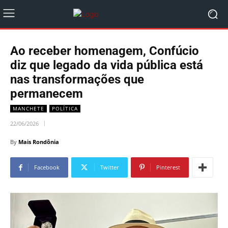
Ao receber homenagem, Confúcio
diz que legado da vida pública está
nas transformações que
permanecem
MANCHETE
POLÍTICA
22/06/2026
By
Mais Rondônia
Facebook
Twitter
Pinterest