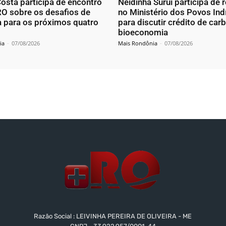
osta participa de encontro
Neidinha Suruí participa de 
O sobre os desafios de
no Ministério dos Povos In
 para os próximos quatro
para discutir crédito de car
bioeconomia
ia
-
07/08/2026
Mais Rondônia
-
07/08/2026
Razão Social : LEIVINHA PEREIRA DE OLIVEIRA - ME