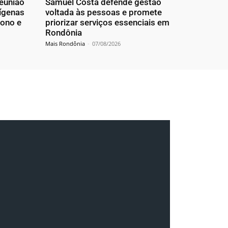
reunião
Samuel Costa defende gestão
dígenas
voltada às pessoas e promete
bono e
priorizar serviços essenciais em
Rondônia
Mais Rondônia
-
07/08/2026