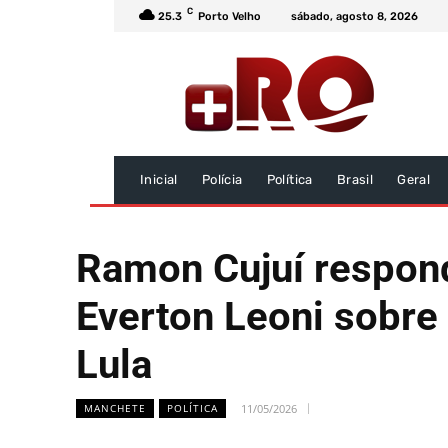
C
25.3
Porto Velho
sábado, agosto 8, 2026
Inicial
Polícia
Política
Brasil
Geral
Ramon Cujuí respon
Everton Leoni sobre
Lula
11/05/2026
MANCHETE
POLÍTICA