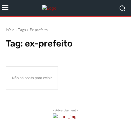
Início
Tags
Ex-prefeito
Tag:
ex-prefeito
Não há posts para exibir
- Advertisement -