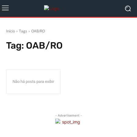
Início
Tags
OAB/RO
Tag:
OAB/RO
Não há posts para exibir
- Advertisement -