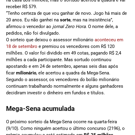
na casa dos milhões, mas o sortudo acertou a quadra e vai
receber R$ 579.
“Tenho certeza de que vou ganhar de novo. Jogo há mais de
20 anos. Eu não ganhei na
sorte
, mas na insistência”,
afirmou o vencedor ao
jornal Zero Hora
. O nome dele, a
pedidos, não foi divulgado.
O sorteio que deixou o assessor milionário
aconteceu em
18 de setembro
e premiou os vencedores com R$ 120
milhões. O valor foi dividido em 49 cotas, pagando R$ 2,4
milhões a cada participante. Mas sortudo continuou
apostando e em 24 de setembro, apenas seis dias após
ficar
milionário
, ele acertou a quadra da Mega-Sena.
Segundo o assessor, os vencedores do bolão milionário
continuam trabalhando normalmente e alguns ganhadores
decidiram investir o dinheiro em fundos e títulos.
Mega-Sena acumulada
O próximo sorteio da Mega-Sena ocorre na quarta-feira
(9/10). Como ninguém acertou o último concurso (2196), o