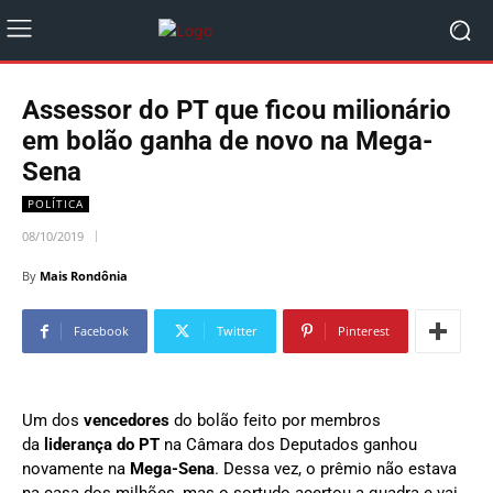
Assessor do PT que ficou milionário
em bolão ganha de novo na Mega-
Sena
POLÍTICA
08/10/2019
By
Mais Rondônia
Facebook
Twitter
Pinterest
Um dos
vencedores
do bolão feito por membros
da
liderança do PT
na Câmara dos Deputados ganhou
novamente na
Mega-Sena
. Dessa vez, o prêmio não estava