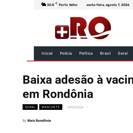
C
30.8
Porto Velho
sexta-feira, agosto 7, 2026
Inicial
Polícia
Política
Brasil
Geral
Baixa adesão à vaci
em Rondônia
14/05/2026
GERAL
MANCHETE
By
Mais Rondônia