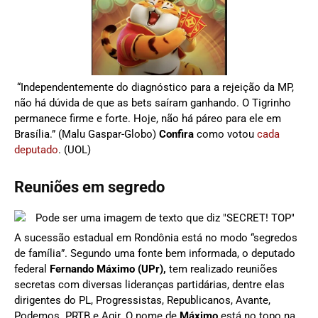
“Independentemente do diagnóstico para a rejeição da MP,
não há dúvida de que as bets saíram ganhando. O Tigrinho
permanece firme e forte. Hoje, não há páreo para ele em
Brasília.” (Malu Gaspar-Globo)
Confira
como votou
cada
deputado
. (UOL)
Reuniões em segredo
A sucessão estadual em Rondônia está no modo “segredos
de família”. Segundo uma fonte bem informada, o deputado
federal
Fernando Máximo (UPr),
tem realizado reuniões
secretas com diversas lideranças partidárias, dentre elas
dirigentes do PL, Progressistas, Republicanos, Avante,
Podemos. PRTB e Agir. O nome de
Máximo
está no topo na