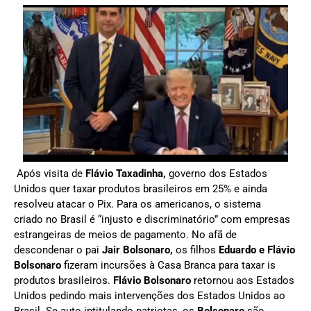
Após visita de
Flávio Taxadinha,
governo dos Estados
Unidos quer taxar produtos brasileiros em 25% e ainda
resolveu atacar o Pix. Para os americanos, o sistema
criado no Brasil é “injusto e discriminatório” com empresas
estrangeiras de meios de pagamento. No afã de
descondenar o pai
Jair Bolsonaro,
os filhos
Eduardo e Flávio
Bolsonaro
fizeram incursões à Casa Branca para taxar is
produtos brasileiros.
Flávio Bolsonaro
retornou aos Estados
Unidos pedindo mais intervenções dos Estados Unidos ao
Brasil. Se auto intitulando patriotas, os
Bolsonaro
são