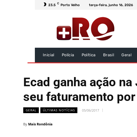
C
23.5
Porto Velho
terça-feira, junho 16, 2026
Inicial
Polícia
Política
Brasil
Geral
Ecad ganha ação na 
seu faturamento por 
05/06/2017
GERAL
ÚLTIMAS NOTÍCIAS
By
Mais Rondônia