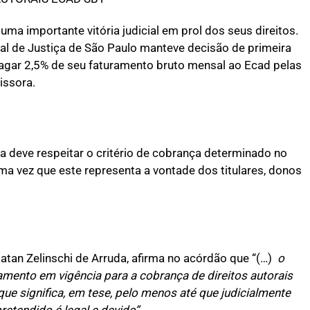
ma importante vitória judicial em prol dos seus direitos.
nal de Justiça de São Paulo manteve decisão de primeira
agar 2,5% de seu faturamento bruto mensal ao Ecad pelas
issora.
ra deve respeitar o critério de cobrança determinado no
 vez que este representa a vontade dos titulares, donos
tan Zelinschi de Arruda, afirma no acórdão que “(…)
o
amento em vigência para a cobrança de direitos autorais
que significa, em tese, pelo menos até que judicialmente
retendido é legal e devido”.