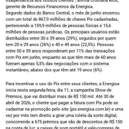
independência aos nossos clientes”, afirma Cristiana Rios,
gerente de Recursos Financeiros da Energisa.
Segundo dados do Banco Central, o mês de junho encerrou
com um total de 867,9 milhões de chaves Pix cadastradas,
pertencendo a 159,9 milhões de pessoas físicas e 15,6
milhões de pessoas jurídicas. Os principais usuários estão
distribuídos entre 30 e 39 anos (29%), seguidos por quem
tem 20 e 29 anos (26%) e 40 e 49 anos (22,5%). Pessoas
entre 50 e 59 anos responderam por 11% das transações
com Pix em junho, enquanto as que têm mais de 60 anos
fizeram apenas 5,5% das negociações com o sistema
instantâneo, abaixo dos que têm até 19 anos (6%).
Para incentivar o uso do Pix entre seus clientes, a Energisa
inicia nesta segunda-feira, dia 11, a campanha Show de
Prêmios, que vai distribuir mais de R$ 150 mil. Até 30 de
abril de 2026, o cliente que pagar a fatura com Pix pode se
cadastrar na promoção pelo site (pix.energisa.com.br) e uma
vez por mês tem direito a girar uma roleta da sorte digital,
concorrendo a 675 prêmios que vão de descontos de R$ 150
na conta de luz, a caixas de som portátil e vale-compras de