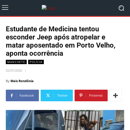
Estudante de Medicina tentou
esconder Jeep após atropelar e
matar aposentado em Porto Velho,
aponta ocorrência
MANCHETE
POLÍCIA
02/07/2026
By
Mais Rondônia
Facebook
Twitter
Pinterest