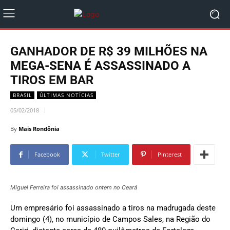
GANHADOR DE R$ 39 MILHÕES NA
MEGA-SENA É ASSASSINADO A
TIROS EM BAR
BRASIL
ÚLTIMAS NOTÍCIAS
05/02/2018
By
Mais Rondônia
Facebook
Twitter
Pinterest
Miguel Ferreira foi assassinado ontem no Ceará
Um empresário foi assassinado a tiros na madrugada deste
domingo (4), no município de Campos Sales, na Região do