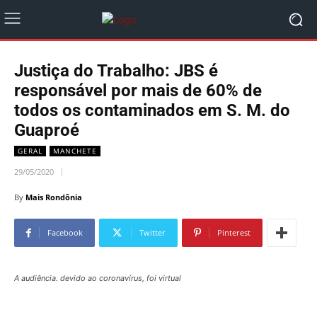
Justiça do Trabalho: JBS é
responsável por mais de 60% de
todos os contaminados em S. M. do
Guaproé
GERAL
MANCHETE
29/05/2020
By
Mais Rondônia
Facebook
Twitter
Pinterest
A audiência. devido ao coronavírus, foi virtual