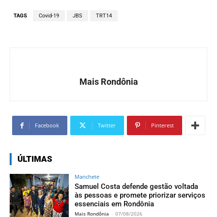
TAGS
Covid-19
JBS
TRT14
Mais Rondônia
Facebook
Twitter
Pinterest
ÚLTIMAS
Manchete
Samuel Costa defende gestão voltada
às pessoas e promete priorizar serviços
essenciais em Rondônia
Mais Rondônia
-
07/08/2026