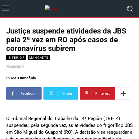
Justiça suspende atividades da JBS
pela 2ª vez em RO após casos de
coronavírus subirem
INTERIOR
MANCHETE
22/06/2020
By
Mais Rondônia
Facebook
Twitter
Pinterest
O Tribunal Regional do Trabalho da 14ª Região (TRT-14)
suspendeu, pela segunda vez, as atividades do frigorífico JBS
em São Miguel do Guaporé (RO). A decisão visa resguardar a