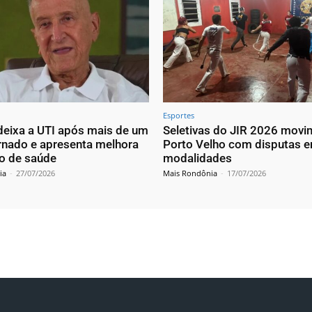
Esportes
 deixa a UTI após mais de um
Seletivas do JIR 2026 mov
rnado e apresenta melhora
Porto Velho com disputas e
o de saúde
modalidades
ia
-
27/07/2026
Mais Rondônia
-
17/07/2026