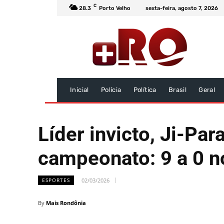
C
28.3
Porto Velho
sexta-feira, agosto 7, 2026
Inicial
Polícia
Política
Brasil
Geral
Líder invicto, Ji-Pa
campeonato: 9 a 0 n
02/03/2026
ESPORTES
By
Mais Rondônia