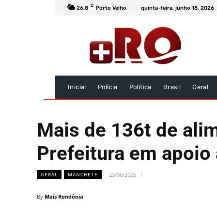
C
26.8
Porto Velho
quinta-feira, junho 18, 2026
Inicial
Polícia
Política
Brasil
Geral
Mais de 136t de ali
Prefeitura em apoio 
23/06/2025
GERAL
MANCHETE
By
Mais Rondônia