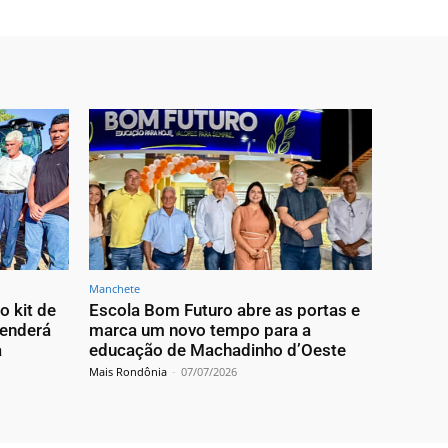
Manchete
o kit de
Escola Bom Futuro abre as portas e
tenderá
marca um novo tempo para a
a
educação de Machadinho d’Oeste
Mais Rondônia
-
07/07/2026