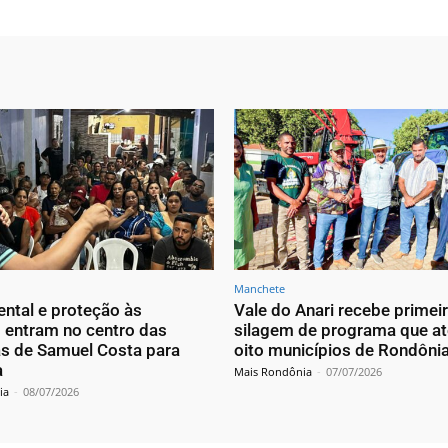
Manchete
ntal e proteção às
Vale do Anari recebe primeir
 entram no centro das
silagem de programa que a
s de Samuel Costa para
oito municípios de Rondôni
a
Mais Rondônia
-
07/07/2026
ia
-
08/07/2026