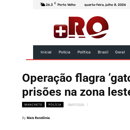
C
26.3
Porto Velho
quarta-feira, julho 8, 2026
Inicial
Polícia
Política
Brasil
Geral
Operação flagra ‘gat
prisões na zona lest
08/07/2026
MANCHETE
POLÍCIA
By
Mais Rondônia