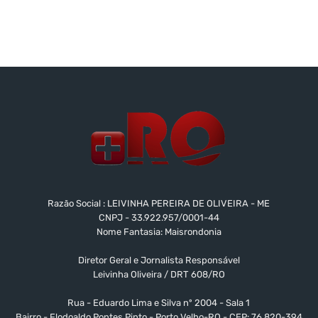
Razão Social : LEIVINHA PEREIRA DE OLIVEIRA - ME
CNPJ - 33.922.957/0001-44
Nome Fantasia: Maisrondonia
Diretor Geral e Jornalista Responsável
Leivinha Oliveira / DRT 608/RO
Rua - Eduardo Lima e Silva nº 2004 - Sala 1
Bairro - Flodoaldo Pontes Pinto - Porto Velho-RO - CEP: 76.820-394