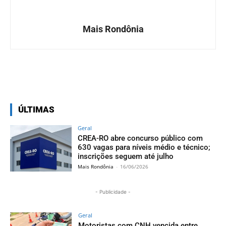
Mais Rondônia
Facebook
Twitter
Pinterest
ÚLTIMAS
Geral
CREA-RO abre concurso público com
630 vagas para níveis médio e técnico;
inscrições seguem até julho
Mais Rondônia
-
16/06/2026
- Publicidade -
Geral
Motoristas com CNH vencida entre