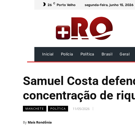
C
26
Porto Velho
segunda-feira, junho 15, 2026
Inicial
Polícia
Política
Brasil
Geral
Samuel Costa defend
concentração de ri
11/05/2026
MANCHETE
POLÍTICA
By
Mais Rondônia