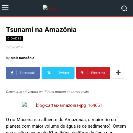
Tsunami na Amazônia
CIDADES
22/02/2014
By
Mais Rondônia
Facebook
Twitter
Pinterest
Cenas que só vemos em filmes podem se tornar reais
O rio Madeira é o afluente do Amazonas, o maior rio do
planeta com maior volume de água (e de sedimento). Ontem
sua vazão passou de 51 milhões de litros de água por