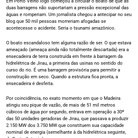
Em Porto Velho logo começou a circular o boato de que as
duas barragens não suportariam a pressão excepcional das
águas e romperiam. Um jornalista chegou a antecipar no seu
blog que 50 mil pessoas morreriam afogadas se
acontecesse o acidente. Seria o tsunami amazônico.
O boato escandaloso tem alguma razão de ser. O que estava
ameaçado (ameaça ainda não totalmente descartada) era a
ensecadeira de terra construída em frente à barragem da
hidrelétrica de Jirau, a primeira das usinas no sentido do
curso do rio. É uma barragem provisória para permitir a
construção em seco. Quando a estrutura fica pronta, a
ensecadeira é desfeita.
Por coincidência, no exato momento em que o Madeira
atingiu seu pique de vazão, de mais de 51 mil metros
cúbicos de água por segundo, entrava em operação a 30ª
das 50 unidades geradoras de Jirau, que passava a produzir
2.150 MW dos 3.750 MW que constituem sua capacidade
nominal de energia (semelhante à da hidrelétrica seguinte,