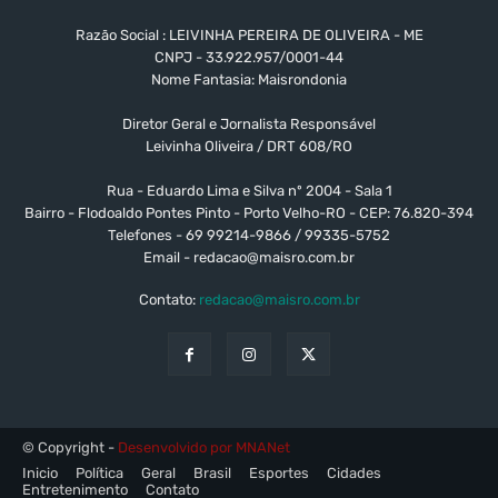
Razão Social : LEIVINHA PEREIRA DE OLIVEIRA - ME
CNPJ - 33.922.957/0001-44
Nome Fantasia: Maisrondonia
Diretor Geral e Jornalista Responsável
Leivinha Oliveira / DRT 608/RO
Rua - Eduardo Lima e Silva nº 2004 - Sala 1
Bairro - Flodoaldo Pontes Pinto - Porto Velho-RO - CEP: 76.820-394
Telefones - 69 99214-9866 / 99335-5752
Email -
redacao@maisro.com.br
Contato:
redacao@maisro.com.br
© Copyright -
Desenvolvido por MNANet
Inicio
Política
Geral
Brasil
Esportes
Cidades
Entretenimento
Contato