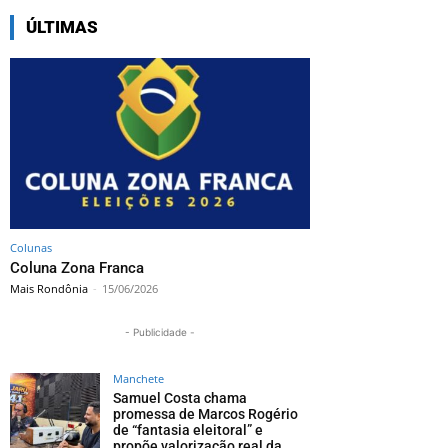
ÚLTIMAS
Colunas
Coluna Zona Franca
Mais Rondônia
-
15/06/2026
- Publicidade -
Manchete
Samuel Costa chama
promessa de Marcos Rogério
de “fantasia eleitoral” e
propõe valorização real da