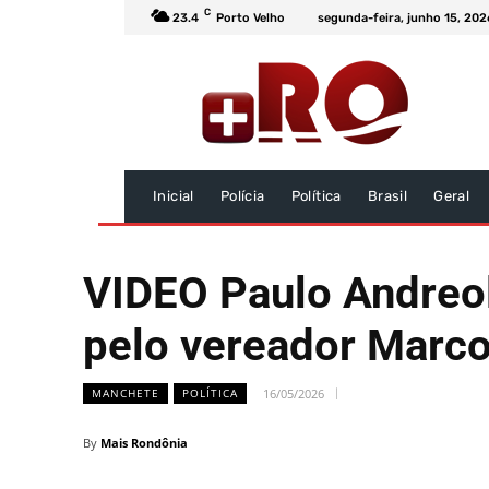
C
23.4
Porto Velho
segunda-feira, junho 15, 202
Inicial
Polícia
Política
Brasil
Geral
VIDEO Paulo Andreol
pelo vereador Marc
16/05/2026
MANCHETE
POLÍTICA
By
Mais Rondônia