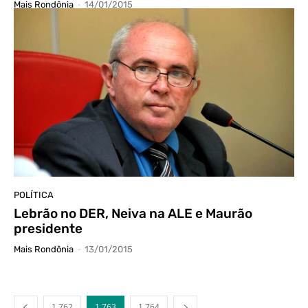
Mais Rondônia
-
14/01/2015
POLÍTICA
Lebrão no DER, Neiva na ALE e Maurão
presidente
Mais Rondônia
-
13/01/2015
1.762
1.763
1.764