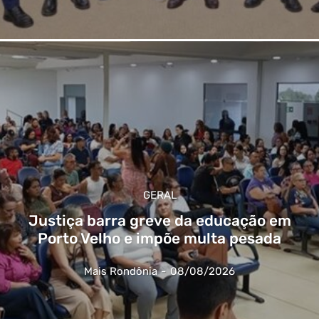
GERAL
Justiça barra greve da educação em
Porto Velho e impõe multa pesada
Mais Rondônia
-
08/08/2026