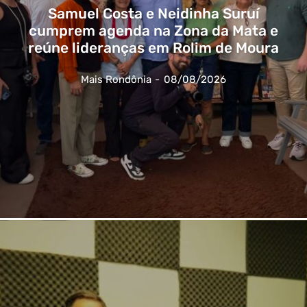
Samuel Costa e Neidinha Suruí
cumprem agenda na Zona da Mata e
reúne lideranças em Rolim de Moura
Mais Rondônia
-
08/08/2026