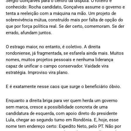
Sérgio Gonçalves para o centro da disputa. O roteiro é
conhecido: Rocha candidato, Gonçalves assume o governo e
tenta a reeleição com a máquina na mão. Um projeto de
sobrevivência mútua, construído mais por falta de opção do
que por força política real. Se der certo, comemoram. Se der
errado, afundam juntos.
O estrago maior, no entanto, é coletivo. A direita
rondoniense, já fragmentada, se esfarela ainda mais. Muitos
nomes, muitos projetos pessoais e nenhuma liderança
capaz de unificar o campo conservador. Vaidade vira
estratégia. Improviso vira plano.
E é exatamente nesse caos que surge o beneficiário óbvio.
Enquanto a direita briga para ver quem herda um governo
sem marca, cresce a possibilidade concreta de uma
candidatura de esquerda, com apoio direto do presidente
Lula, chegar ao segundo turno em Rondônia. E, hoje, esse
nome tem endereço certo: Expedito Neto, pelo PT. Não por