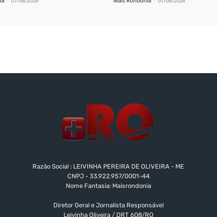
ia
-
07/08/2026
Mais Rondônia
-
07/08/2026
Razão Social : LEIVINHA PEREIRA DE OLIVEIRA - ME
CNPJ - 33.922.957/0001-44
Nome Fantasia: Maisrondonia
Diretor Geral e Jornalista Responsável
Leivinha Oliveira / DRT 608/RO