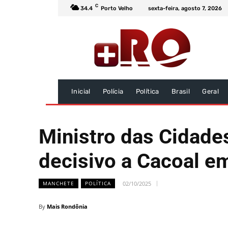
C
34.4
Porto Velho
sexta-feira, agosto 7, 2026
Inicial
Polícia
Política
Brasil
Geral
Ministro das Cidade
decisivo a Cacoal e
02/10/2025
MANCHETE
POLÍTICA
By
Mais Rondônia