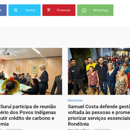
k
Twitter
Pinterest
WhatsApp
Manchete
Suruí participa de reunião
Samuel Costa defende gest
tério dos Povos Indígenas
voltada às pessoas e prome
utir crédito de carbono e
priorizar serviços essenciai
omia
Rondônia