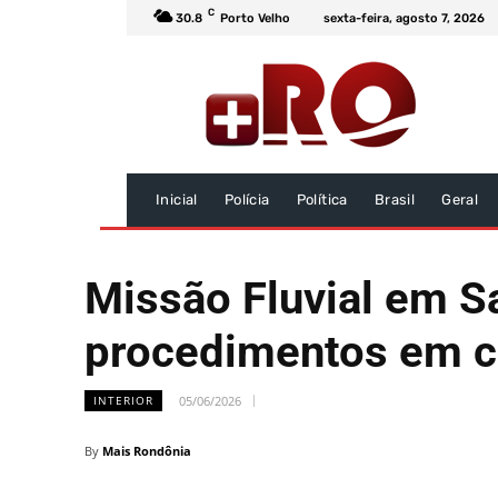
C
30.8
Porto Velho
sexta-feira, agosto 7, 2026
Inicial
Polícia
Política
Brasil
Geral
Missão Fluvial em Sa
procedimentos em co
05/06/2026
INTERIOR
By
Mais Rondônia