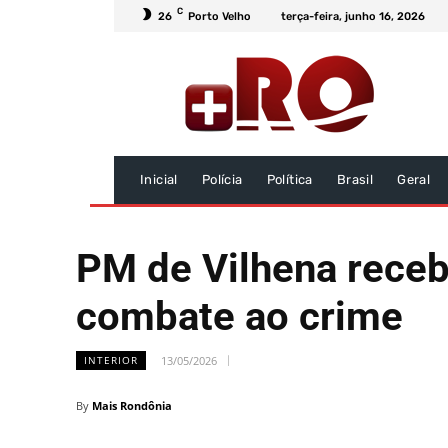
C
26
Porto Velho
terça-feira, junho 16, 2026
Inicial
Polícia
Política
Brasil
Geral
PM de Vilhena recebe
combate ao crime
13/05/2026
INTERIOR
By
Mais Rondônia