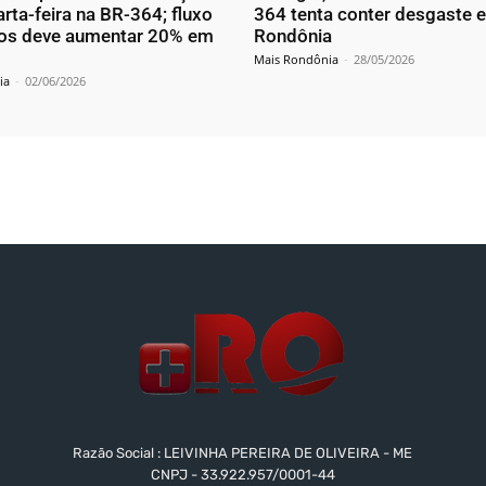
rta-feira na BR-364; fluxo
364 tenta conter desgaste 
los deve aumentar 20% em
Rondônia
Mais Rondônia
-
28/05/2026
ia
-
02/06/2026
Razão Social : LEIVINHA PEREIRA DE OLIVEIRA - ME
CNPJ - 33.922.957/0001-44