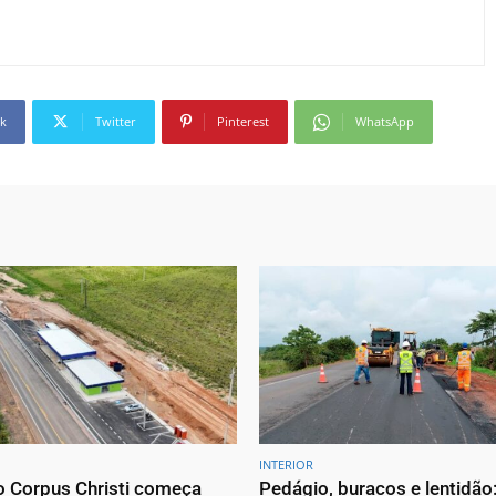
k
Twitter
Pinterest
WhatsApp
INTERIOR
 Corpus Christi começa
Pedágio, buracos e lentidão