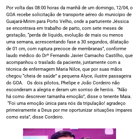
Por volta das 08:00 horas da manhã de um domingo, 12/04, o
GOA recebe solicitação de transporte aéreo do município de
Guajará-Mirim para Porto Velho, onde a parturiente Jéssica
se encontrava em trabalho de parto, com sete meses de
gestação, “perda de líquido, evolução de mais ou menos
uma semana, acrescentando fase a 30 segundos, dilatação
de 01 cm, com ruptura precoce de membranas”, conforme
laudo médico do Drº Fernando Javier Camacho Castilho, que
acompanhou o traslado da paciente, juntamente com a
técnica de enfermagem Maria Nilce, que por suas mãos
chegou “cheia de saúde” a pequena Alyce, ilustre passageira
do GOA. Os dois pilotos, Phelipe e João Cordeiro não
esconderam a alegria e deram um sorriso de heróis. “Não
há como descrever tamanha emoção”, disse o tenente Maia.
“Foi uma emoção única para nós da tripulação! agradeço
primeiramente a Deus por me oportunizar situações ímpares
como esta”, disse Cordeiro.