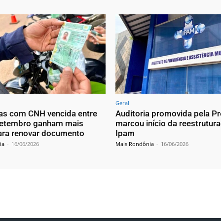
Geral
as com CNH vencida entre
Auditoria promovida pela Pr
setembro ganham mais
marcou início da reestrutur
ra renovar documento
Ipam
ia
-
16/06/2026
Mais Rondônia
-
16/06/2026