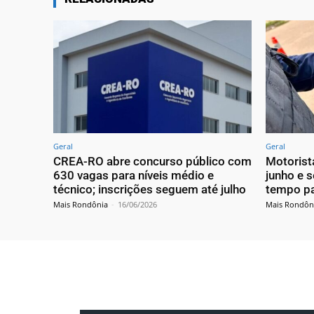
Geral
Geral
CREA-RO abre concurso público com
Motorist
630 vagas para níveis médio e
junho e 
técnico; inscrições seguem até julho
tempo pa
Mais Rondônia
-
16/06/2026
Mais Rondôn