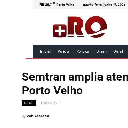
C
25.7
Porto Velho
quarta-feira, junho 17, 2026
Inicial
Polícia
Política
Brasil
Geral
Semtran amplia ate
Porto Velho
12/08/2025
GERAL
By
Mais Rondônia