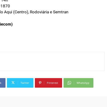
-1870
o Aqui (Centro), Rodoviária e Semtran
(Secom)
k
Twitter
Pinterest
WhatsApp