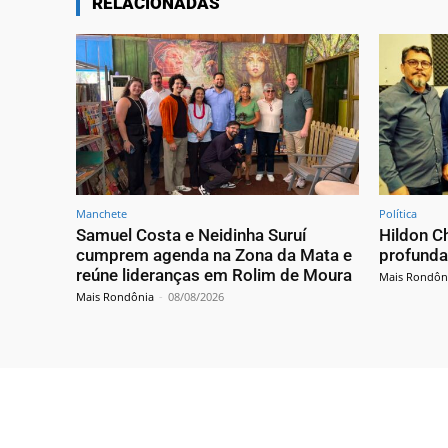
RELACIONADAS
Manchete
Política
Samuel Costa e Neidinha Suruí
Hildon C
cumprem agenda na Zona da Mata e
profunda
reúne lideranças em Rolim de Moura
Mais Rondôn
Mais Rondônia
-
08/08/2026