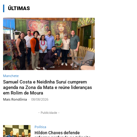
ÚLTIMAS
Manchete
Samuel Costa e Neidinha Suruí cumprem
agenda na Zona da Mata e reúne lideranças
em Rolim de Moura
Mais Rondônia
-
08/08/2026
- Publicidade -
Política
Hildon Chaves defende