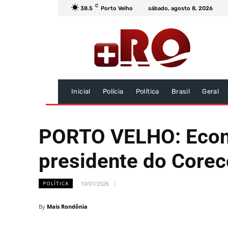
C
38.5
Porto Velho
sábado, agosto 8, 2026
Inicial
Polícia
Política
Brasil
Geral
PORTO VELHO: Econo
presidente do Core
10/01/2026
POLÍTICA
By
Mais Rondônia