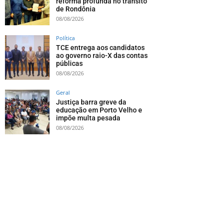
reforma profunda no trânsito
de Rondônia
08/08/2026
Política
TCE entrega aos candidatos
ao governo raio-X das contas
públicas
08/08/2026
Geral
Justiça barra greve da
educação em Porto Velho e
impõe multa pesada
08/08/2026